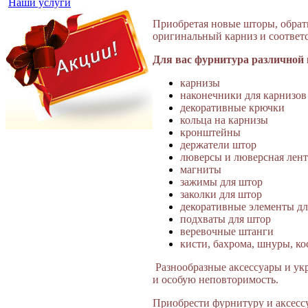
Наши услуги
Приобретая новые шторы, обрати
оригинальный карниз
и соотве
Для вас фурнитура различной
карнизы
наконечники для карнизов
декоративные крючки
кольца на карнизы
кронштейны
держатели штор
люверсы и люверсная лент
магниты
зажимы для штор
заколки для штор
декоративные элементы дл
подхваты для штор
веревочные штанги
кисти, бахрома, шнуры, кос
Разнообразные аксессуары и ук
и особую неповторимость.
Приобрести фурнитуру и аксесс